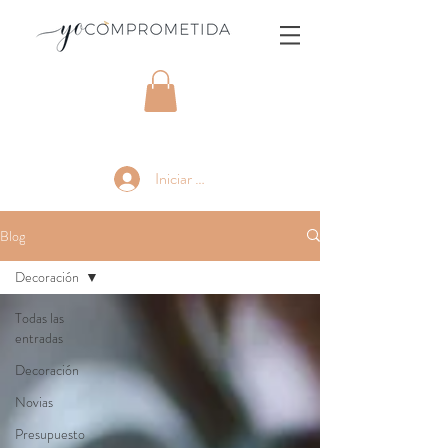
Iniciar sesión
Blog
Decoración
Todas las
entradas
Decoración
Novias
Presupuesto