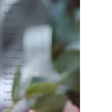
Coordinación
Bodas
COVID
Detrás de
cámaras
Invitados
Foto y Video
Ceremonias
Día de la boda
De Wedding
Planner a
Novia
Lugares
Bodas destino
Bebida