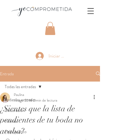
Iniciar sesión
Entrada
Todas las entradas
Paulina
Todas las entradas
16 ago 2018
2 min de lectura
¿Sientes que la lista de
Decoración
pendientes de tu boda no
Novias
acaba?
Presupuesto