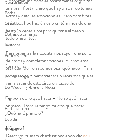
Organizar una boda es básicamente organizar 
Coordinación
una gran fiesta, claro que hay un par de temas 
Bodas
extras y detalles emocionales. Pero para fines 
prácticos hoy hablémoslo en términos de una 
COVID
fiesta (a veces sirve para quitarle el peso a 
Detrás de cámaras
todo el asunto).
Invitados
Para organizarla necesitamos seguir una serie 
Foto y Video
de pasos y completar acciones. El problema 
Ceremonias
está cuando no sabemos bien qué hacer. Para 
eso te tengo 3 herramientas buenísimas que te 
Día de la boda
van a sacar de este círculo vicioso de:
De Wedding Planner a Novia
Tengo mucho que hacer – No sé qué hacer 
Lugares
primero -Porque tengo mucho qué hacer – 
Bodas destino
¿Qué haré primero?
Bebida
Número 1
Música
Descarga nuestra checklist haciendo clic 
aquí