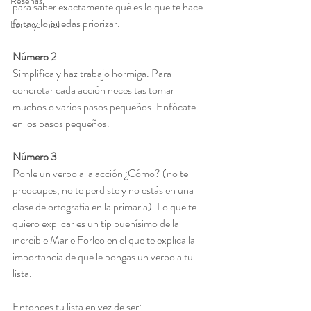
Reseñas
para saber exactamente qué es lo que te hace 
falta y lo puedas priorizar.
Luna de miel
Número 2
Simplifica y haz trabajo hormiga. Para 
concretar cada acción necesitas tomar 
muchos o varios pasos pequeños. Enfócate 
en los pasos pequeños.
Número 3
Ponle un verbo a la acción ¿Cómo? (no te 
preocupes, no te perdiste y no estás en una 
clase de ortografía en la primaria). Lo que te 
quiero explicar es un tip buenísimo de la 
increíble Marie Forleo en el que te explica la 
importancia de que le pongas un verbo a tu 
lista.
Entonces tu lista en vez de ser: