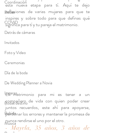
Coordinación
esta nueva etapa para tí. Aquí te dejo 
reflexiones de varias mujeres para que te 
Bodas
inspires y sobre todo para que definas qué 
COVID
significa para tí y tu pareja el matrimonio.
Detrás de cámaras
Invitados
Foto y Video
Ceremonias
Día de la boda
De Wedding Planner a Novia
Lugares
El matrimonio para mi es tener a un 
compañero de vida con quien poder crear 
Bodas destino
juntos recuerdos, este ahí para apoyarse, 
Bebida
perdonar los errores y mantener la promesa de 
nunca rendirse el uno por el otro. 
Música
- Mayela, 35 años, 3 años de 