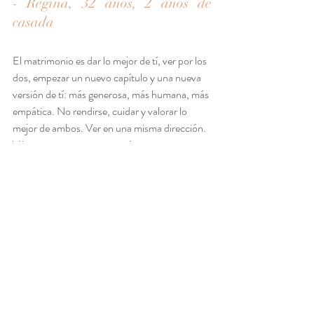
- Regina, 32 años, 2 años de 
casada
El matrimonio es dar lo mejor de tí, ver por los 
dos, empezar un nuevo capítulo y una nueva 
versión de tí: más generosa, más humana, más 
empática. No rendirse, cuidar y valorar lo 
mejor de ambos. Ver en una misma dirección. 
Vibrar en una misma sintonía.
- Caty de 
@fortunatasvintagebouquets
, 41 
años, 8 años de casada
También te puede interesar:
6 verdades que nadie te dice sobre planear tu 
boda
Mi pareja no coopera con las decisiones de la 