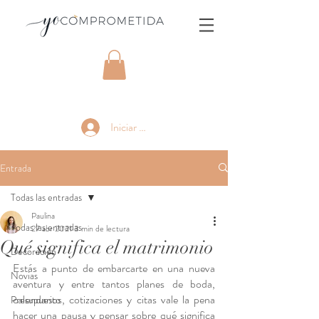
Iniciar sesión
Entrada
Todas las entradas
Paulina
Todas las entradas
27 abr 2021
3 min de lectura
Qué significa el matrimonio
Decoración
Estás a punto de embarcarte en una nueva 
Novias
aventura y entre tantos planes de boda, 
calendarios, cotizaciones y citas vale la pena 
Presupuesto
hacer una pausa y pensar sobre qué significa 