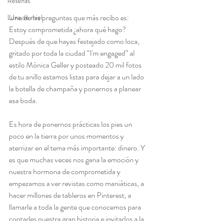
Reseñas
Una de las preguntas que más recibo es: 
Luna de miel
Estoy comprometida ¿ahora qué hago? 
Después de que hayas festejado como loca, 
gritado por toda la ciudad “I'm engaged” al 
estilo Mónica Geller y posteado 20 mil fotos 
de tu anillo estamos listas para dejar a un lado 
la botella de champaña y ponernos a planear 
esa boda.
Es hora de ponernos prácticas los pies un 
poco en la tierra por unos momentos y 
aterrizar en el tema más importante: dinero. Y 
es que muchas veces nos gana la emoción y 
nuestra hormona de comprometida y 
empezamos a ver revistas como maniáticas, a 
hacer millones de tableros en Pinterest, a 
llamarle a toda la gente que conocemos para 
contarles nuestra gran historia e invitarlos a la 