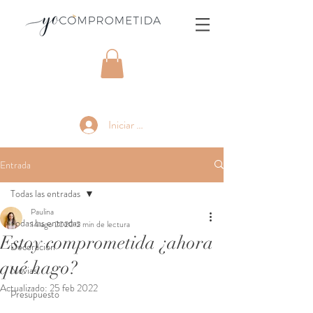
Iniciar sesión
Entrada
Todas las entradas
Paulina
Todas las entradas
14 ago 2020
2 min de lectura
Estoy comprometida ¿ahora
Decoración
qué hago?
Novias
Actualizado:
25 feb 2022
Presupuesto