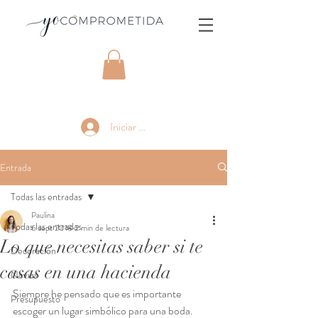
Iniciar sesión
Entrada
Todas las entradas
Paulina
Todas las entradas
6 sept 2018
2 min de lectura
Lo que necesitas saber si te
Decoración
casas en una hacienda
Novias
Siempre he pensado que es importante 
Presupuesto
escoger un lugar simbólico para una boda. 