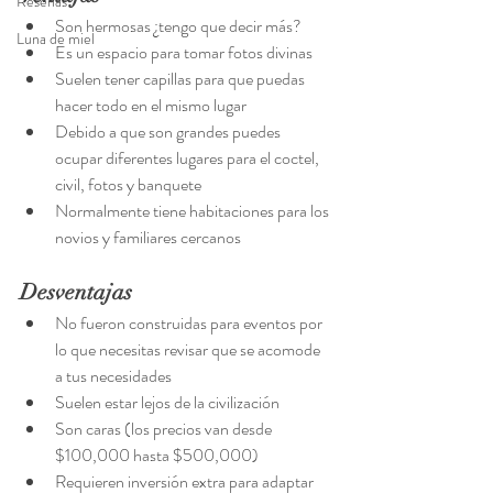
Reseñas
Son hermosas ¿tengo que decir más?
Luna de miel
Es un espacio para tomar fotos divinas
Suelen tener capillas para que puedas 
hacer todo en el mismo lugar
Debido a que son grandes puedes 
ocupar diferentes lugares para el coctel, 
civil, fotos y banquete
Normalmente tiene habitaciones para los 
novios y familiares cercanos
Desventajas
No fueron construidas para eventos por 
lo que necesitas revisar que se acomode 
a tus necesidades
Suelen estar lejos de la civilización
Son caras (los precios van desde 
$100,000 hasta $500,000)
Requieren inversión extra para adaptar 