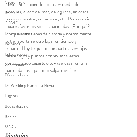
Coordinación
Llevo años haciendo bodas en medio de 
bosques, a lado del mar, de lagunas, en casas, 
Bodas
en ex conventos, en museos, etc. Pero de mis 
COVID
lugares favoritos son las haciendas. ¿Por qué? 
Porque están llenas de historia y normalmente 
Detrás de cámaras
te transportan a otro lugar en tiempo y 
Invitados
espacio. Hoy te quiero compartir la ventajas, 
Foto y Video
desventajas y puntos por revisar si estás 
considerando casarte o te vas a casar en una 
Ceremonias
hacienda para que todo salga increíble.
Día de la boda
De Wedding Planner a Novia
Lugares
Bodas destino
Bebida
Música
Ventajas