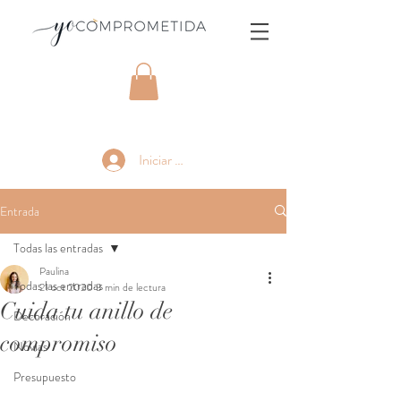
Iniciar sesión
Entrada
Todas las entradas
Paulina
Todas las entradas
21 oct 2020
3 min de lectura
Cuida tu anillo de
Decoración
compromiso
Novias
Presupuesto