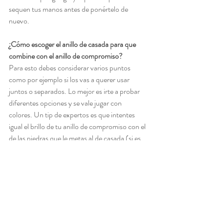
sequen tus manos antes de ponértelo de 
nuevo.
¿Cómo escoger el anillo de casada para que 
combine con el anillo de compromiso?
Para esto debes considerar varios puntos 
como por ejemplo si los vas a querer usar 
juntos o separados. Lo mejor es irte a probar 
diferentes opciones y se vale jugar con 
colores. Un tip de expertos es que intentes 
igual el brillo de tu anillo de compromiso con el 
de las piedras que le metas al de casada (si es 
que lleva) para que uno no opaque al otro. 
Cuida tu anillo, sobre todo disfrútalo y si estás 
comprometida y no sabes qué sigue 
aquí vas a 
encontrar la respuesta más práctica.
Novias