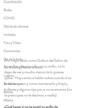
Coordinación
Bodas
COVID
Detrás de cámaras
Invitados
Foto y Video
Ceremonias
Día de la boda
A lo mejor estás como Gollum del Señor de 
los anillos obsesionada con tu anillo, no lo 
De Wedding Planner a Novia
dejas de ver y mucho menos te lo quieres 
Lugares
quitar. Hoy vamos a hablar sobre cuando sí te 
lo debes quitar y como mantenerlo y limpio, 
Bodas destino
brillante y algunos tips por si no te encanta (no 
Bebida
te preocupes no le decimos a nadie).
Música
¿Qué hacer si no te gustó tu anillo de 