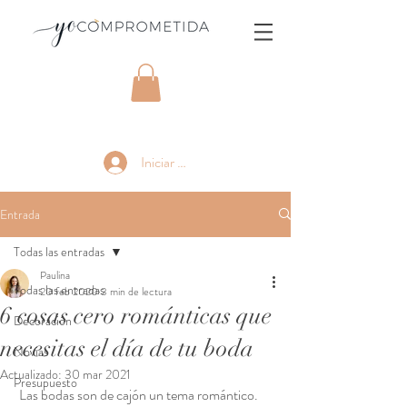
Iniciar sesión
Entrada
Todas las entradas
Paulina
Todas las entradas
20 feb 2020
3 min de lectura
6 cosas cero románticas que
Decoración
necesitas el día de tu boda
Novias
Actualizado:
30 mar 2021
Presupuesto
 Las bodas son de cajón un tema romántico. 