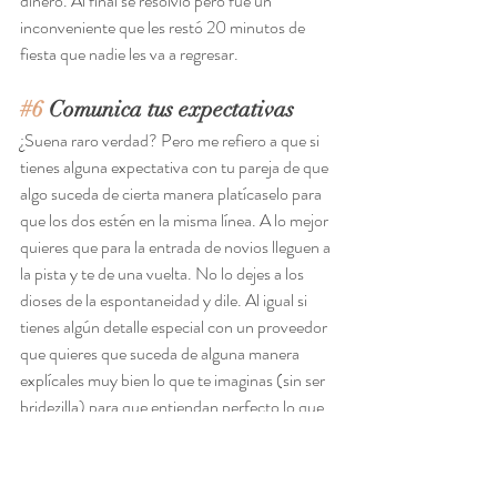
dinero. Al final se resolvió pero fue un 
inconveniente que les restó 20 minutos de 
fiesta que nadie les va a regresar.
#6
 Comunica tus expectativas 
¿Suena raro verdad? Pero me refiero a que si 
tienes alguna expectativa con tu pareja de que 
algo suceda de cierta manera platícaselo para 
que los dos estén en la misma línea. A lo mejor 
quieres que para la entrada de novios lleguen a 
la pista y te de una vuelta. No lo dejes a los 
dioses de la espontaneidad y dile. Al igual si 
tienes algún detalle especial con un proveedor 
que quieres que suceda de alguna manera 
explícales muy bien lo que te imaginas (sin ser 
bridezilla) para que entiendan perfecto lo que 
quieres.