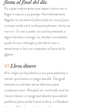
fiesta al final del día
Es super importante que sepan cómo van a 
llegar e irse tú y tu pareja. Normalmente la 
llegada no es tema (sobre todo la novia) pero 
a veces se les va la onda para planear cómo se 
van a ir. Si van a pedir un coche prestado a 
algún familiar o amigo no olviden considerar 
quién lo va a manejar y dónde lo van a 
estacionar si los van a esperar a fuera de la 
iglesia.  
#5
 Lleva dinero 
A lo mejor ya liquidaron a sus proveedores o 
tienen que hacer un pago ese día. De igual 
manera no olviden tener efectivo para 
cualquier cosa. Me pasó en una boda que los 
novios tenían un pago pendiente que sabían 
perfecto pero se les fue la onda y no llevaban 