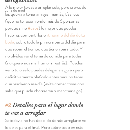
Reseñas
A lo mejor te vas a arreglar sola, pero si eres de 
Luna de miel
las que va a tener amigas, mamás, tías, etc 
(que no te recomiendo más de 6 personas 
porque si no 
#caos
) lo mejor que puedes 
hacer es compartirles el 
itinerario del día de tu 
boda
, sobre todo la primera parte del día para 
que sepan el tiempo que tienen para todo. Y 
no olvides ver el tema de comida para todas 
(no queremos mal humor ni estrés). Puedes 
verlo tu o se lo puedes delegar a alguien pero 
definitivamente platícalo antes para no tener 
que resolverlo ese día (evita comer cosas con 
salsa que pueda chorrearse o manchar algo).
#2
 Detalles para el lugar donde 
te vas a arreglar 
Si todavía no has decidido dónde arreglarte no 
lo dejes para el final. Pero sobre todo en este 