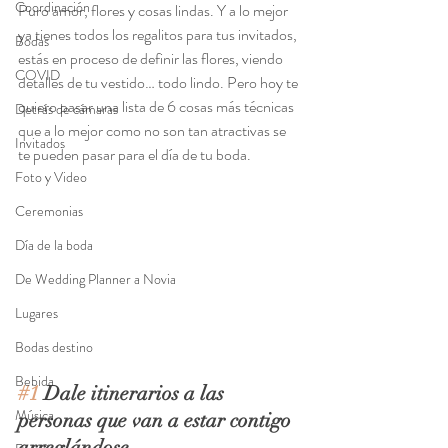
Coordinación
Puro amor, flores y cosas lindas. Y a lo mejor 
ya tienes todos los regalitos para tus invitados, 
Bodas
estás en proceso de definir las flores, viendo 
COVID
detalles de tu vestido… todo lindo. Pero hoy te 
quiero pasar una lista de 6 cosas más técnicas 
Detrás de cámaras
que a lo mejor como no son tan atractivas se 
Invitados
te pueden pasar para el día de tu boda.
Foto y Video
Ceremonias
Día de la boda
De Wedding Planner a Novia
Lugares
Bodas destino
Bebida
#1
 Dale itinerarios a las 
Música
personas que van a estar contigo 
arreglándose 