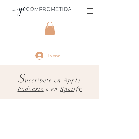
Iniciar sesión
S
uscríbete en
Apple
Podcasts
o en
Spotify