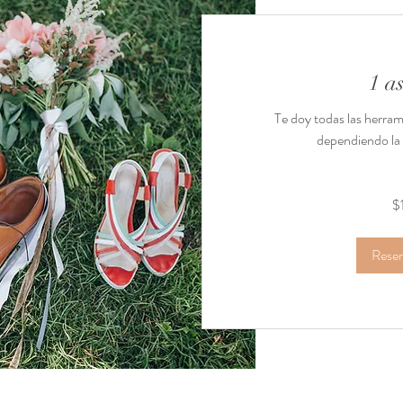
1 a
Te doy todas las herram
dependiendo la 
1,800
$
pesos
mexicanos
Reser