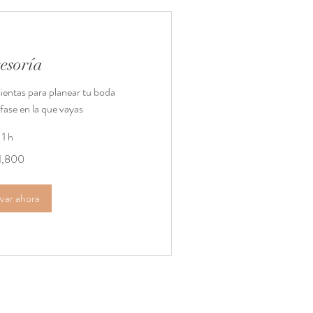
sesoría
ientas para planear tu boda
fase en la que vayas
1 h
1,800
var ahora