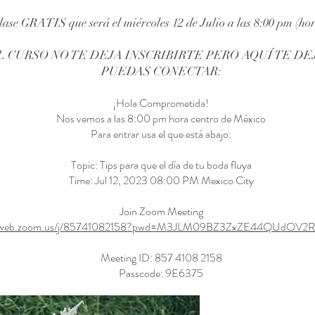
clase GRATIS que será el miércoles 12 de Julio a las 8:00 pm (ho
L CURSO NO TE DEJA INSCRIBIRTE PERO AQUÍ TE DE
PUEDAS CONECTAR:
¡Hola Comprometida!
Nos vemos a las 8:00 pm hora centro de México
Para entrar usa el que está abajo:
Topic: Tips para que el día de tu boda fluya
Time: Jul 12, 2023 08:00 PM Mexico City
Join Zoom Meeting
s05web.zoom.us/j/85741082158?pwd=M3JLM09BZ3ZxZE44QUdO
Meeting ID: 857 4108 2158
Passcode: 9E6375