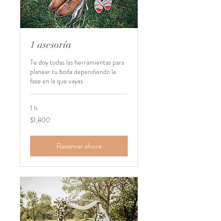
1 asesoría
Te doy todas las herramientas para
planear tu boda dependiendo la
fase en la que vayas
1 h
1,800
$1,800
pesos
mexicanos
Reservar ahora