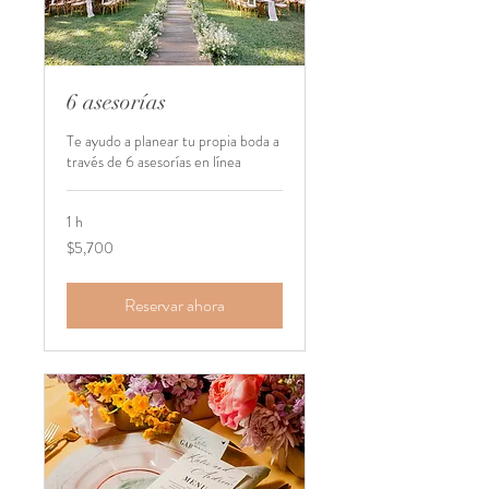
6 asesorías
Te ayudo a planear tu propia boda a
través de 6 asesorías en línea
1 h
5,700
$5,700
pesos
mexicanos
Reservar ahora