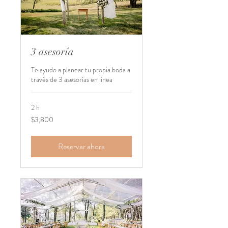
3 asesoría
Te ayudo a planear tu propia boda a
través de 3 asesorías en línea
2 h
3,800
$3,800
pesos
mexicanos
Reservar ahora