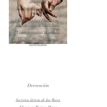
proveedor
Cómo organizar una micro
boda
Una Wedding Planner te
cuenta sobre su micro boda
Cómo organizar tu pedida
Tradiciones en bodas y su
significado
Decoración
Secretos detrás de las flores