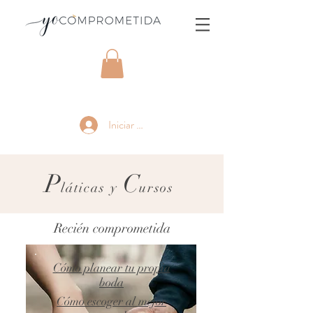
Iniciar sesión
P
C
láticas y
ursos
Recién comprometida
Cómo planear tu propia
boda
Cómo escoger al mejor