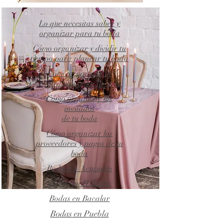
Lo que necesitas saber y
organizar para tu boda
Cómo organizar y dividir tu
tiempo para planear tu boda
Cómo organizar la
inspiración para tu boda
Cómo organizar los
invitados
de tu boda
Cómo organizar los
proveedores y pagos de tu
boda
Bodas en Acapulco
Bodas en Hidalgo
Bodas en Bacalar
Bodas en Puebla