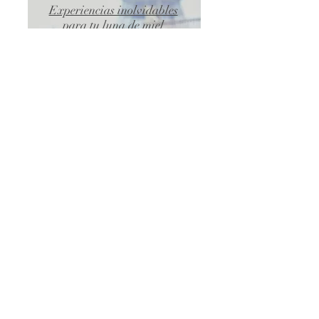
Experiencias inolvidables
para tu luna de miel
Tu luna de miel en
México
Tips para luna de miel
2021
Fiesta
Tips para escoger la música