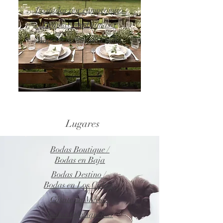
Invitados por compromiso
Dramas con Damas 1
A quién invitar a tu boda
Lugares
Bodas Boutique /
Bodas en Baja
Bodas Destino /
Bodas en Los Cabos
Cásate en Mérida
Bodas Oaxaqueñas